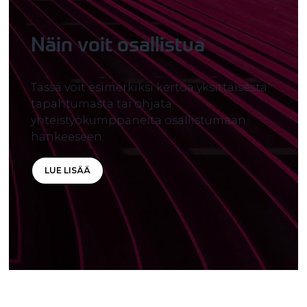
Näin voit osallistua
Tässä voit esimerkiksi kertoa yksittäisestä
tapahtumasta tai ohjata
yhteistyökumppaneita osallistumaan
hankeeseen.
LUE LISÄÄ