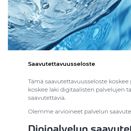
Saavutettavuusseloste
Tämä saavutettavuusseloste koskee pal
koskee laki digitaalisten palvelujen t
saavutettavia.
Olemme arvioineet palvelun saavute
Digipalvelun saavute