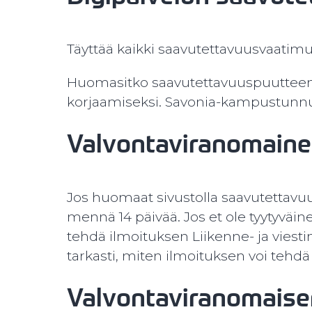
Täyttää kaikki saavutettavuusvaatimu
Huomasitko saavutettavuuspuuttee
korjaamiseksi. Savonia-kampustunn
Valvontaviranomain
Jos huomaat sivustolla saavutettavuus
mennä 14 päivää. Jos et ole tyytyväin
tehdä ilmoituksen Liikenne- ja viestin
tarkasti, miten ilmoituksen voi tehdä 
Valvontaviranomaise