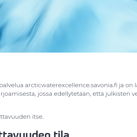
velua arcticwaterexcellence.savonia.fi ja on laad
arjoamisesta, jossa edellytetään, että julkisten 
ttavuuden itse.
ttavuuden tila