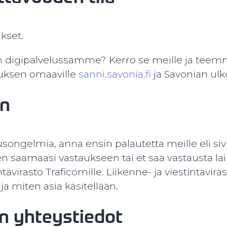
kset.
n digipalvelussamme? Kerro se meille ja te
uksen omaaville
sanni.savonia.fi
ja Savonian ulk
en
ongelmia, anna ensin palautetta meille eli sivu
en saamaasi vastaukseen tai et saa vastausta la
tävirasto Traficomille. Liikenne- ja viestintävira
ja miten asia käsitellään.
n yhteystiedot