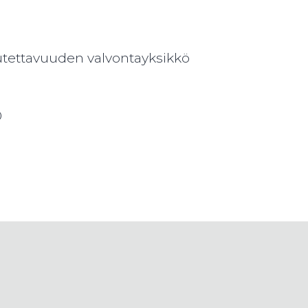
utettavuuden valvontayksikkö
0