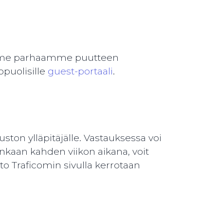
emme parhaamme puutteen
opuolisille
guest-portaali
.
ston ylläpitäjälle. Vastauksessa voi
inkaan kahden viikon aikana, voit
sto Traficomin sivulla kerrotaan