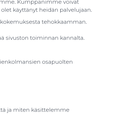
ustoamme. Kumppanimme voivat
un olet käyttänyt heidän palvelujaan.
yttäjäkokemuksesta tehokkaamman.
ää sivuston toiminnan kannalta.
tyvienkolmansien osapuolten
ttä ja miten käsittelemme