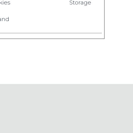
kies
Storage
 and