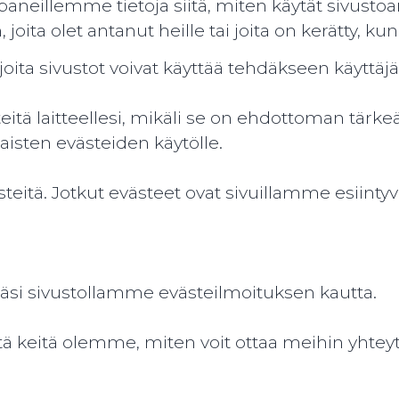
ppaneillemme tietoja siitä, miten käytät siv
, joita olet antanut heille tai joita on kerätty, k
a, joita sivustot voivat käyttää tehdäkseen kä
tä laitteellesi, mikäli se on ehdottoman tärke
sten evästeiden käytölle.
ästeitä. Jotkut evästeet ovat sivuillamme esiin
täsi sivustollamme evästeilmoituksen kautta.
tä keitä olemme, miten voit ottaa meihin yhtey