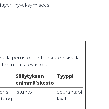
iittyen hyväksymiseesi.
alla perustoimintoja kuten sivulla
ilman näitä evästeitä.
Säilytyksen
Tyyppi
enimmäiskesto
ions
Istunto
Seurantapi
mizing
kseli