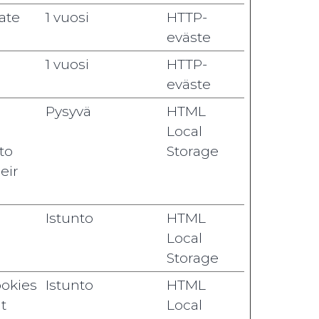
ate
1 vuosi
HTTP-
eväste
1 vuosi
HTTP-
eväste
Pysyvä
HTML
Local
to
Storage
eir
Istunto
HTML
Local
Storage
ookies
Istunto
HTML
t
Local