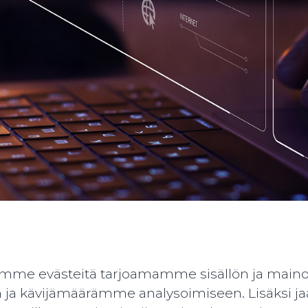
tämme evästeitä tarjoamamme sisällön ja mainos
ja kävijämäärämme analysoimiseen. Lisäksi j