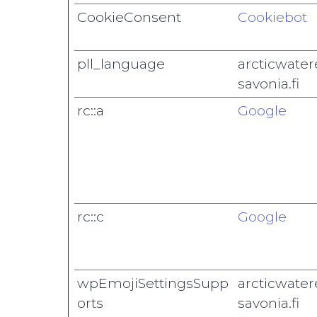
CookieConsent
Cookiebot
pll_language
arcticwater
savonia.fi
rc::a
Google
rc::c
Google
wpEmojiSettingsSupp
arcticwater
orts
savonia.fi