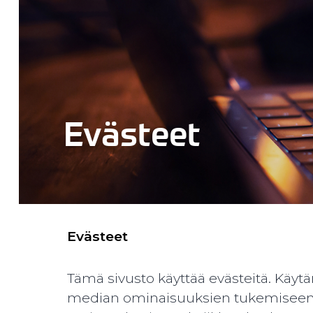
Evästeet
Evästeet
Tämä sivusto käyttää evästeitä. Käy
median ominaisuuksien tukemiseen 