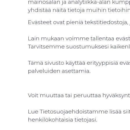
mainosalan ja analytiikka-alan kum
yhdistää näitä tietoja muihin tietoihin
Evästeet ovat pieniä tekstitiedostoj
Lain mukaan voimme tallentaa evästei
Tarvitsemme suostumuksesi kaikenlai
Tämä sivusto käyttää erityyppisiä ev
palveluiden asettamia.
Voit muuttaa tai peruuttaa hyväksyn
Lue Tietosuojaehdoistamme lisää sii
henkilökohtaisia tietojasi.